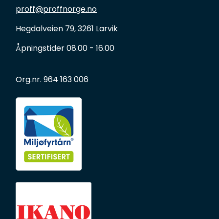
proff@proffnorge.no
Forbruksmateriell
Hegdalveien 79, 3261 Larvik
Gravferd
Åpningstider 08.00 - 16.00
Org.nr. 964 163 006