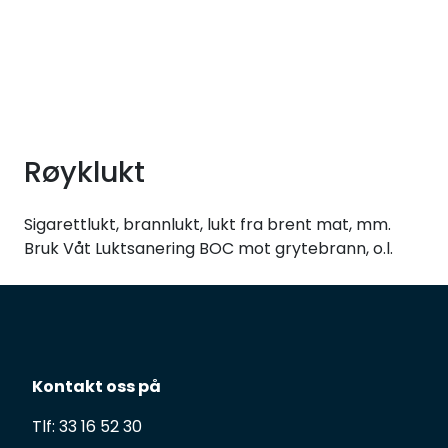
Skip to main content
Tilbud
Måleinstrumenter
Røyklukt
Maskiner
Sigarettlukt, brannlukt, lukt fra brent mat, mm.
Kjemi
Bruk Våt Luktsanering BOC mot grytebrann, o.l.
Renhold
Vinduspusseutstyr
Kontakt oss på
Verneutstyr
Tlf: 33 16 52 30