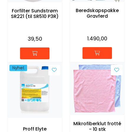
Beredskapspakke
Forfilter Sundstrøm
Gravferd
SR221 (til SR510 P3R)
1.490,00
39,50
Nyhet
Mikrofiberklut frotté
Proff Elyte
- 10 stk