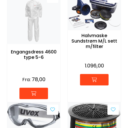
Halvmaske
Sundstrøm M/L sett
m/filter
Engangsdress 4600
type 5-6
1.096,00
78,00
Fra: