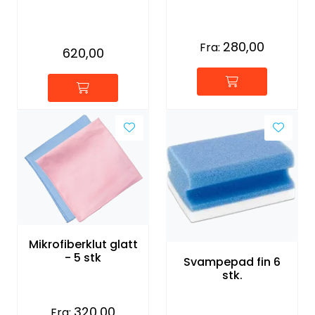
280,00
Fra:
620,00
Mikrofiberklut glatt
- 5 stk
Svampepad fin 6
stk.
320,00
Fra: