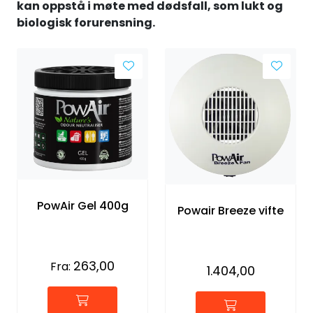
kan oppstå i møte med dødsfall, som lukt og
Forbruksmateriell
biologisk forurensning.
Gravferd
PowAir Gel 400g
Powair Breeze vifte
263,00
Fra:
1.404,00