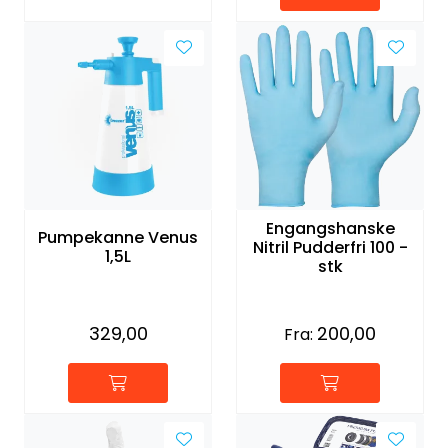
Engangshanske
Pumpekanne Venus
Nitril Pudderfri 100 -
1,5L
stk
329,00
200,00
Fra: