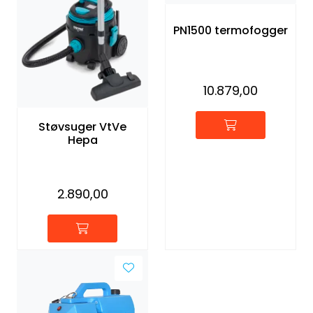
PN1500 termofogger
10.879,00
Støvsuger VtVe
Hepa
2.890,00