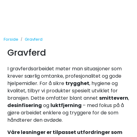
Skip to main content
Tilbud
Forside
Gravferd
Måleinstrumenter
Gravferd
Maskiner
I gravferdsarbeidet møter man situasjoner som
Kjemi
krever særlig omtanke, profesjonalitet og gode
hjelpemidler. For å sikre
trygghet
, hygiene og
kvalitet, tilbyr vi produkter spesielt utviklet for
Renhold
bransjen. Dette omfatter blant annet
smittevern
,
desinfisering
og
luktfjerning
– med fokus på å
Vinduspusseutstyr
gjøre arbeidet enklere og tryggere for de som
håndterer den avdøde.
Verneutstyr
Våre løsninger er tilpasset utfordringer som