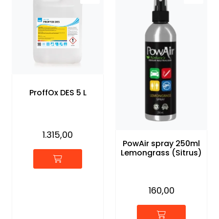
ProffOx DES 5 L
1.315,00
PowAir spray 250ml
Lemongrass (Sitrus)
160,00