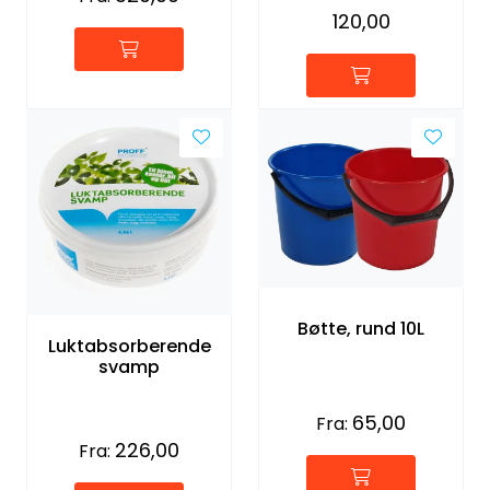
120,00
Bøtte, rund 10L
Luktabsorberende
svamp
65,00
Fra:
226,00
Fra: