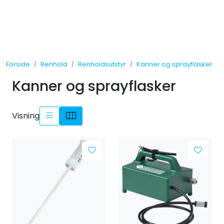
Skip to main content
Tilbud
Forside
Renhold
Renholdsutstyr
Kanner og sprayflasker
Måleinstrumenter
Kanner og sprayflasker
Maskiner
Visning
Kjemi
Renhold
Vinduspusseutstyr
Verneutstyr