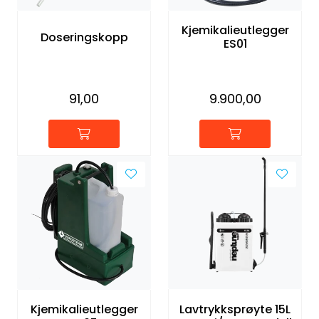
Forbruksmateriell
Kjemikalieutlegger
Doseringskopp
ES01
Gravferd
91,00
9.900,00
Lavtrykksprøyte 15L
Kjemikalieutlegger