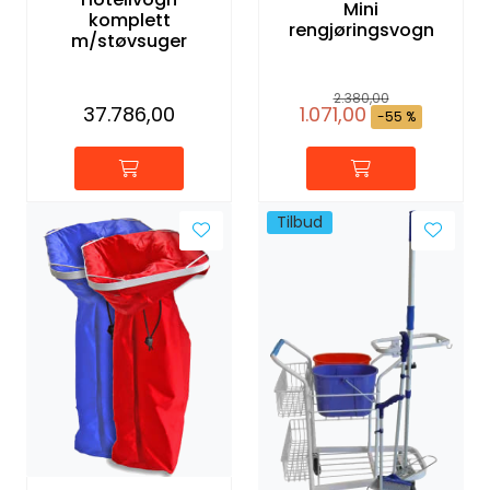
Mini
komplett
rengjøringsvogn
m/støvsuger
2.380,00
37.786,00
1.071,00
-55 %
Tilbud