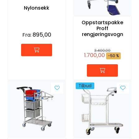
Nylonsekk
Oppstartspakke
Proff
895,00
rengjøringsvogn
Fra:
3.400,00
1.700,00
-50 %
Tilbud