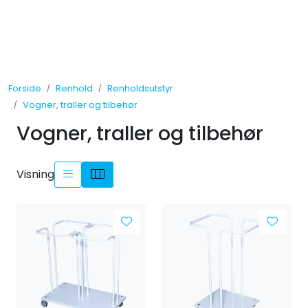
Skip to main content
Tilbud
Forside
Renhold
Renholdsutstyr
Måleinstrumenter
Vogner, traller og tilbehør
Vogner, traller og tilbehør
Maskiner
Kjemi
Visning
Renhold
Vinduspusseutstyr
Verneutstyr