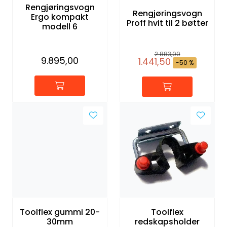
Rengjøringsvogn
Rengjøringsvogn
Ergo kompakt
Proff hvit til 2 bøtter
modell 6
2.883,00
9.895,00
1.441,50
-50 %
Toolflex gummi 20-
Toolflex
30mm
redskapsholder