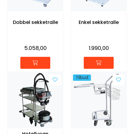
Forbruksmateriell
Dobbel sekketralle
Enkel sekketralle
Gravferd
5.058,00
1.990,00
Tilbud
Hotellvogn