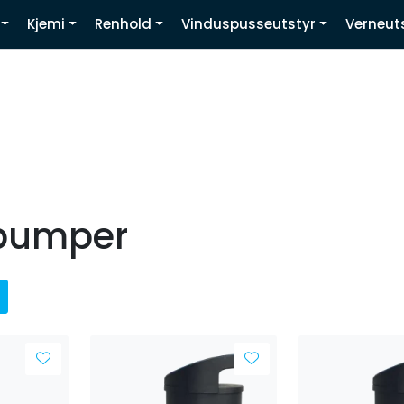
Kjemi
Renhold
Vinduspusseutstyr
Verneut
Youtube
pumper