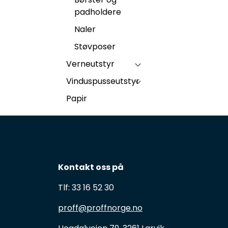
padholdere
Naler
Støvposer
Verneutstyr
Vinduspusseutstyr
Papir
Kontakt oss på
Tlf: 33 16 52 30
proff@proffnorge.no