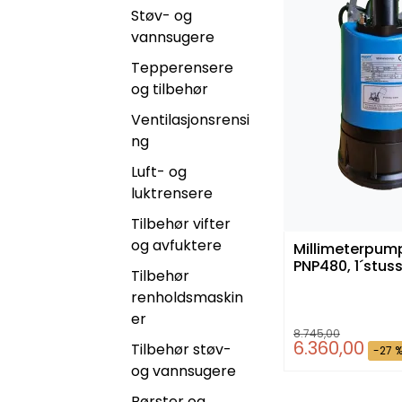
Støv- og
vannsugere
Tepperensere
og tilbehør
Ventilasjonsrensi
ng
Luft- og
luktrensere
Tilbehør vifter
og avfuktere
Millimeterpum
PNP480, 1´stus
Tilbehør
renholdsmaskin
er
8.745,00
6.360,00
Tilbehør støv-
-27 
og vannsugere
Børster og