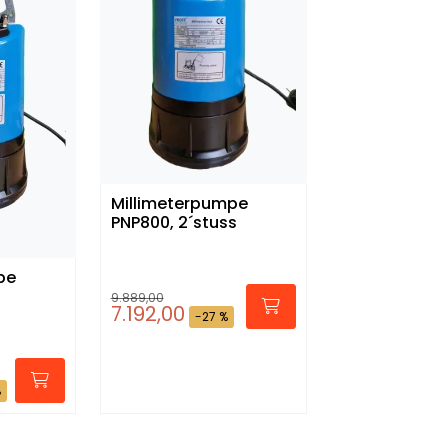
Millimeterpumpe
PNP800, 2´stuss
pe
s
9.889,00
7.192,00
-27 %
%