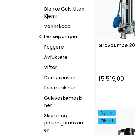
Blanke Gulv Uten
Kjemi
Vannskade
Lensepumper
Grovpumpe 30
Foggere
Avfuktere
Vifter
Damprensere
15.519,00
Feiemaskiner
Gulvvaskemaski
ner
Nyhet
Skure- og
Tilbud
poleringsmaskin
er