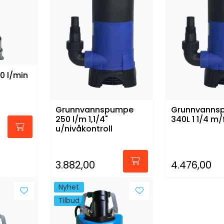
0 l/min
Grunnvannspumpe
Grunnvanns
250 l/m 1,1/4"
340L 1 
u/nivåkontroll
3.882,00
4.476,00
Nyhet
Tilbud