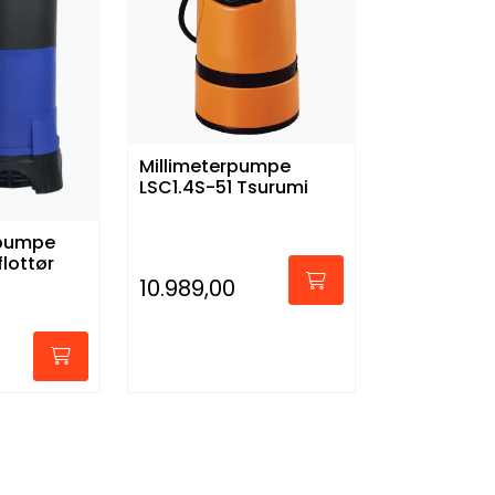
Millimeterpumpe
LSC1.4S-51 Tsurumi
pumpe
1/4 m/flottør
10.989,00