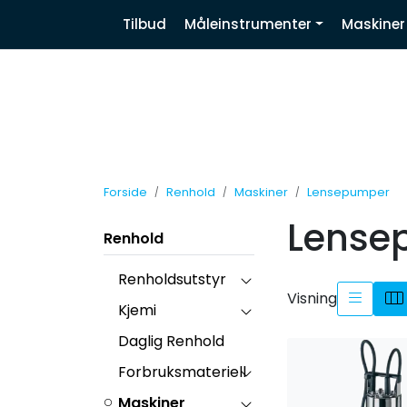
Skip to main content
|
|
|
Tilbud
Måleinstrumenter
Maskiner
Nyhetsbrev
Facebook
Linkedin
Forside
Renhold
Maskiner
Lensepumper
Lense
Renhold
Renholdsutstyr
Visning
Kjemi
Daglig Renhold
Forbruksmateriell
Maskiner