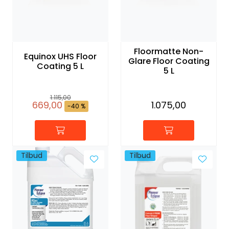
Floormatte Non-
Equinox UHS Floor
Glare Floor Coating
Coating 5 L
5 L
1.115,00
669,00
1.075,00
-40 %
Tilbud
Tilbud