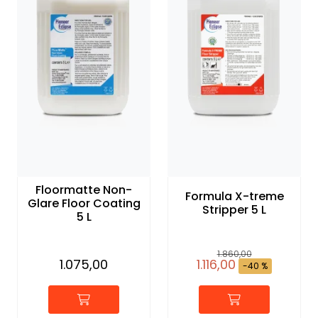
Floormatte Non-
Formula X-treme
Glare Floor Coating
Stripper 5 L
5 L
1.860,00
1.075,00
1.116,00
-40 %