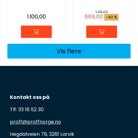
1.115,00
1.100,00
669,00
-40 %
Vis flere
Kontakt oss på
Tlf: 33 16 52 30
proff@proffnorge.no
Hegdalveien 79, 3261 Larvik