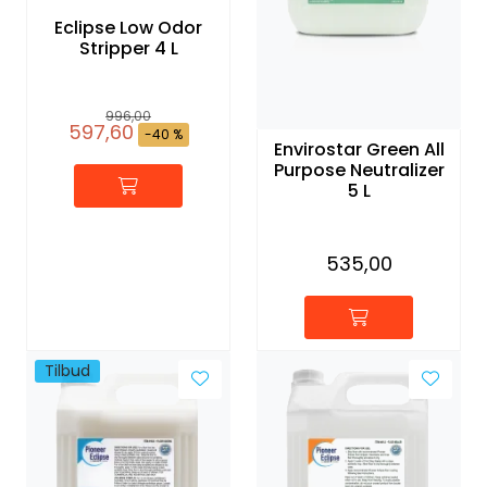
Eclipse Low Odor
Stripper 4 L
996,00
597,60
-40 %
Envirostar Green All
Purpose Neutralizer
5 L
535,00
Tilbud