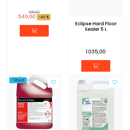
916,00
549,60
-40 %
Eclipse Hard Floor
Sealer 5 L
1.035,00
Tilbud