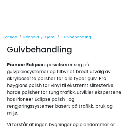
Skip to main content
Tilbud
Forside
Renhold
Kjemi
Gulvbehandling
Måleinstrumenter
Gulvbehandling
Maskiner
Pioneer Eclipse
spesialiserer seg på
Kjemi
gulvpleiesystemer og tilbyr et bredt utvalg av
akrylbaserte polisher for alle typer gulv. Fra
høyglans polish for vinyl til ekstremt slitesterke
Renhold
harde polisher for tung trafikk, utvikler ekspertene
hos Pioneer Eclipse polish- og
Vinduspusseutstyr
rengjøringssystemer basert på trafikk, bruk og
miljø.
Verneutstyr
Vi forstår at ingen bygninger og eiendommer er