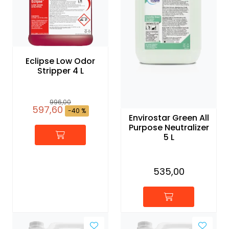
Eclipse Low Odor
Stripper 4 L
996,00
597,60
-40 %
Envirostar Green All
Purpose Neutralizer
5 L
535,00