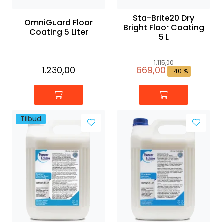
Sta-Brite20 Dry
OmniGuard Floor
Bright Floor Coating
Coating 5 Liter
5 L
1.115,00
1.230,00
669,00
-40 %
Tilbud