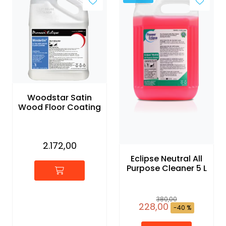
Woodstar Satin
Wood Floor Coating
2.172,00
Eclipse Neutral All
Purpose Cleaner 5 L
380,00
228,00
-40 %