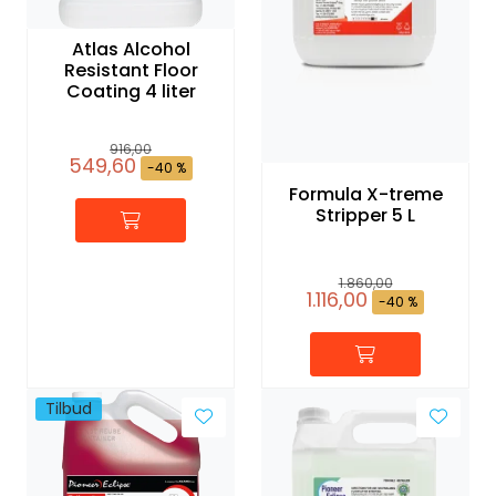
Atlas Alcohol
Resistant Floor
Coating 4 liter
916,00
549,60
-40 %
Formula X-treme
Stripper 5 L
1.860,00
1.116,00
-40 %
Tilbud