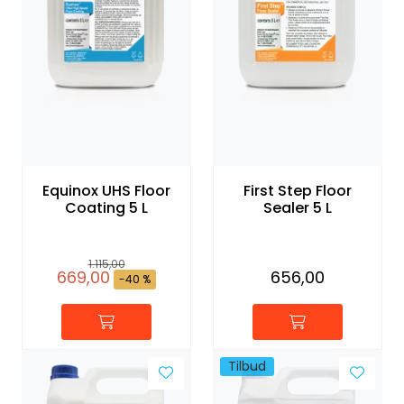
Equinox UHS Floor
First Step Floor
Coating 5 L
Sealer 5 L
1.115,00
669,00
656,00
-40 %
Tilbud