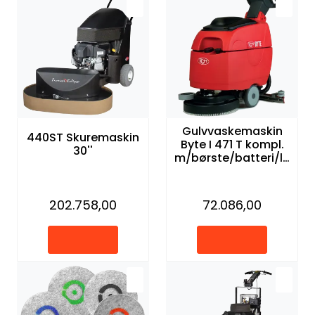
Forbruksmateriell
Gravferd
Gulvvaskemaskin
440ST Skuremaskin
Byte I 471 T kompl.
30''
m/børste/batteri/la
der
202.758,00
72.086,00