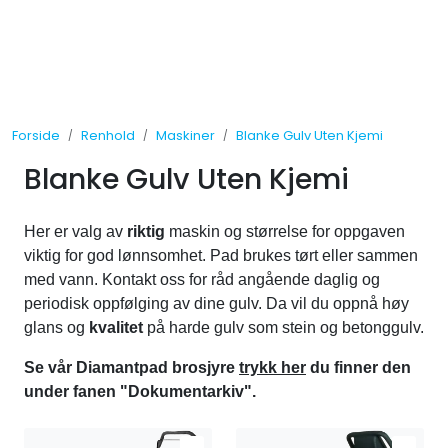
Skip to main content
Tilbud
Forside
Renhold
Maskiner
Blanke Gulv Uten Kjemi
Måleinstrumenter
Blanke Gulv Uten Kjemi
Maskiner
Her er valg av
riktig
maskin og størrelse for oppgaven
Kjemi
viktig for god lønnsomhet. Pad brukes tørt eller sammen
med vann. Kontakt oss for råd angående daglig og
Renhold
periodisk oppfølging av dine gulv. Da vil du oppnå høy
glans og
kvalitet
på harde gulv som stein og betonggulv.
Vinduspusseutstyr
Se vår Diamantpad brosjyre
trykk her
du finner den
under fanen "Dokumentarkiv".
Verneutstyr