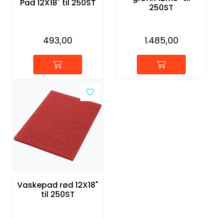
Pad 12X18" til 250ST
250ST
493,00
1.485,00
Vaskepad rød 12X18"
til 250ST