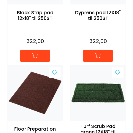
Forbruksmateriell
Black Strip pad
Dyprens pad 12X18"
12x18" til 250ST
til 250ST
Gravferd
322,00
322,00
Turf Scrub Pad
Floor Preparation
grønn 12X18" til