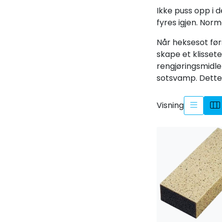
Ikke puss opp i 
fyres igjen. Norma
Når heksesot før
skape et klisset
rengjøringsmidler
sotsvamp. Dette 
Visning