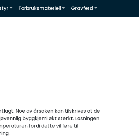
0
styr
Forbruksmateriell
Gravferd
Infosenter
Favoritter
Logg inn
lagt. Noe av årsaken kan tilskrives at de
jøvennlig byggkjemi økt sterkt. Løsningen
eraturen fordi dette vil føre til
ing.