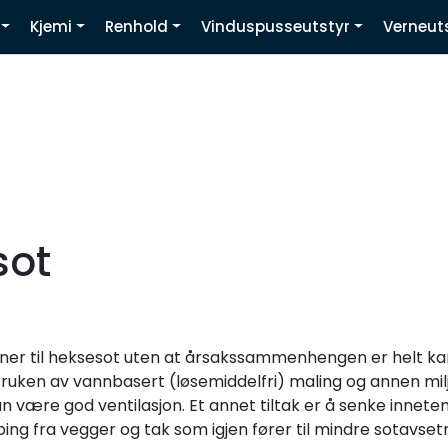
Kjemi
Renhold
Vinduspusseutstyr
Verneut
Youtube
sot
nner til heksesot uten at årsakssammenhengen er helt kart
bruken av vannbasert (løsemiddelfri) maling og annen mil
 være god ventilasjon. Et annet tiltak er å senke innetemp
ng fra vegger og tak som igjen fører til mindre sotavsetn