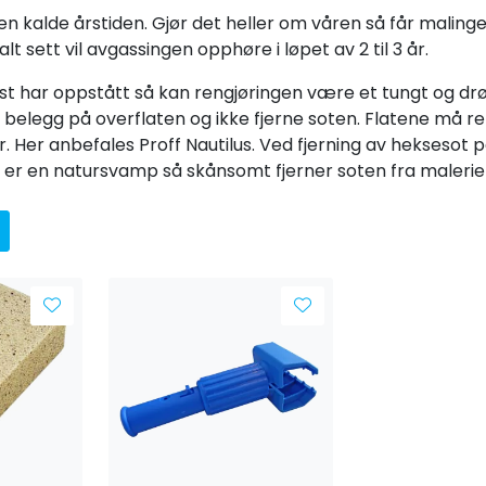
den kalde årstiden. Gjør det heller om våren så får malin
lt sett vil avgassingen opphøre i løpet av 2 til 3 år.
st har oppstått så kan rengjøringen være et tungt og drøyt
e belegg på overflaten og ikke fjerne soten. Flatene må 
. Her anbefales Proff Nautilus. Ved fjerning av heksesot p
er en natursvamp så skånsomt fjerner soten fra malerier,