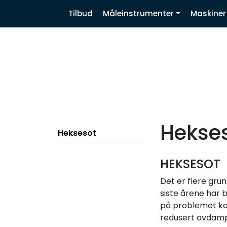
Skip to main content
|
|
|
Tilbud
Måleinstrumenter
Maskiner
Nyhetsbrev
Facebook
Linkedin
Hekse
Heksesot
HEKSESOT
Det er flere gru
siste årene har 
på problemet kan
redusert avdampi