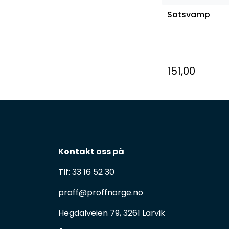
Sotsvamp
151,00
Kontakt oss på
Tlf: 33 16 52 30
proff@proffnorge.no
Hegdalveien 79, 3261 Larvik