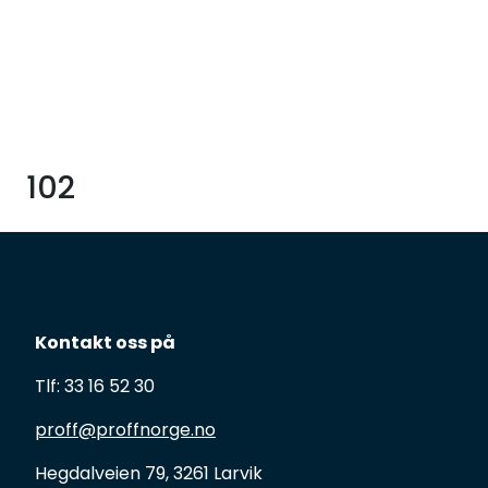
Skip to main content
Tilbud
Måleinstrumenter
102
Maskiner
Kjemi
Renhold
Kontakt oss på
Tlf: 33 16 52 30
Vinduspusseutstyr
proff@proffnorge.no
Verneutstyr
Hegdalveien 79, 3261 Larvik