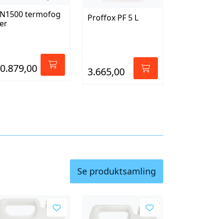
N1500 termofog
Proffox PF 5 L
er
0.879,00
3.665,00
Se produktsamling