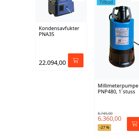
Tilbud
Kondensavfukter
PNA35
22.094,00
Millimeterpumpe
PNP480, 1´stuss
8.745,00
6.360,00
-27 %