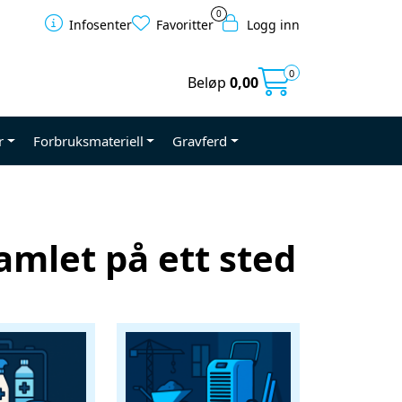
0
Infosenter
Favoritter
Logg inn
0
Beløp
0,00
r
Forbruksmateriell
Gravferd
amlet på ett sted