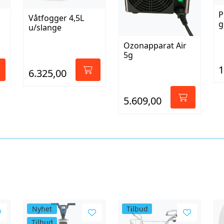
P
Våtfogger 4,5L
g
u/slange
Ozonapparat Air
5g
1
6.325,00
5.609,00
Nyhet
Tilbud
Tilbud