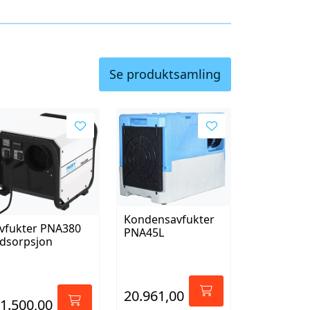
Se produktsamling
Kondensavfukter
vfukter PNA380
PNA45L
dsorpsjon
20.961,00
1.500,00