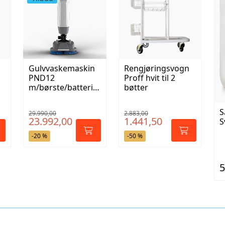
Gulvvaskemaskin
Rengjøringsvogn
PND12
Proff hvit til 2
m/børste/batteri/l
bøtter
ader
S
29.990,00
2.883,00
23.992,00
1.441,50
S
-20 %
-50 %
5