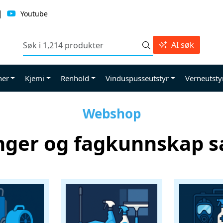
|
Youtube
AI søk
ner
Kjemi
Renhold
Vinduspusseutstyr
Verneutsty
Webshop
nger og fagkunnskap s