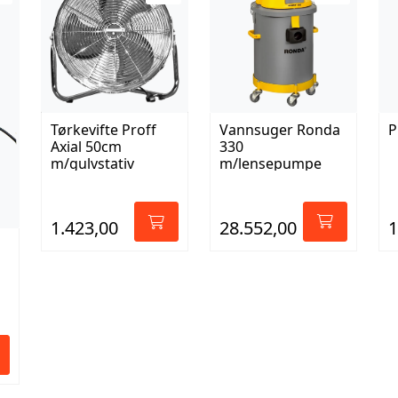
Vannsuger Ronda
Tørkevifte Proff
P
330
Axial 50cm
m/lensepumpe
m/gulvstativ
28.552,00
1.423,00
1