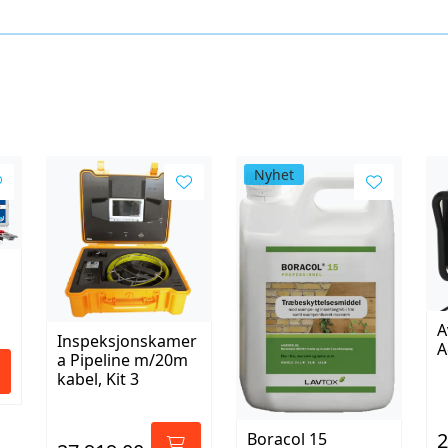
Nyhet
A
Inspeksjonskamer
A
a Pipeline m/20m
kabel, Kit 3
2
Boracol 15