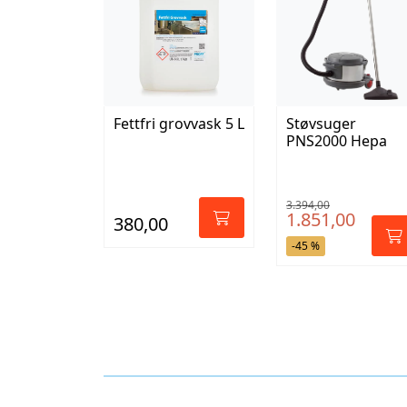
Støvsuger
Fettfri grovvask 5 L
PNS2000 Hepa
3.394,00
1.851,00
380,00
-45 %