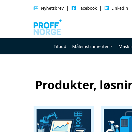
Skip to main content
|
|
Nyhetsbrev
Facebook
Linkedin
Tilbud
Måleinstrumenter
Maski
Produkter, løsni