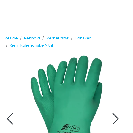
Skip to main content
Tilbud
Forside
Renhold
Verneutstyr
Hansker
Måleinstrumenter
Kjemikaliehanske Nitril
Maskiner
Kjemi
Renhold
Vinduspusseutstyr
Verneutstyr