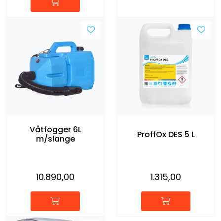
Våtfogger 6L
ProffOx DES 5 L
m/slange
10.890,00
1.315,00