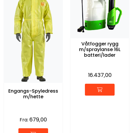
Våtfogger rygg
m/spraylanse 16L
batteri/lader
16.437,00
Engangs-Spyledress
m/hette
679,00
Fra: