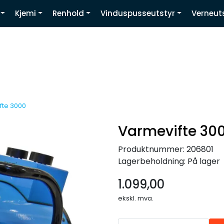
Kjemi
Renhold
Vinduspusseutstyr
Verneut
Youtube
fte 3000
Varmevifte 30
Produktnummer:
206801
Lagerbeholdning:
På lager
1.099,00
ekskl. mva.