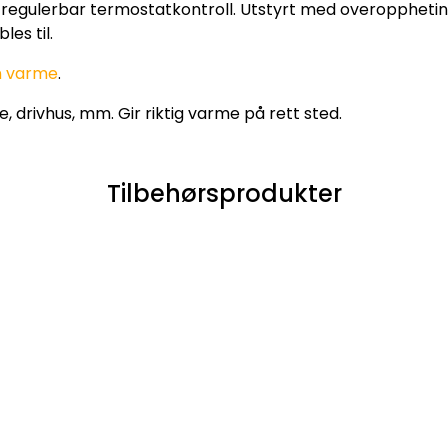
og regulerbar termostatkontroll. Utstyrt med overopphetin
es til.
en varme
.
e, drivhus, mm. Gir riktig varme på rett sted.
Tilbehørsprodukter