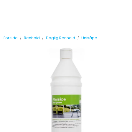
Skip to main content
Tilbud
Forside
Renhold
Daglig Renhold
Unisåpe
Måleinstrumenter
Maskiner
Kjemi
Renhold
Vinduspusseutstyr
Verneutstyr