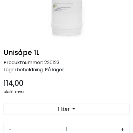
Forbruksmateriell
Gravferd
Unisåpe 1L
Produktnummer:
226123
Lagerbeholdning:
På lager
114,00
ekskl. mva.
1 liter
-
+