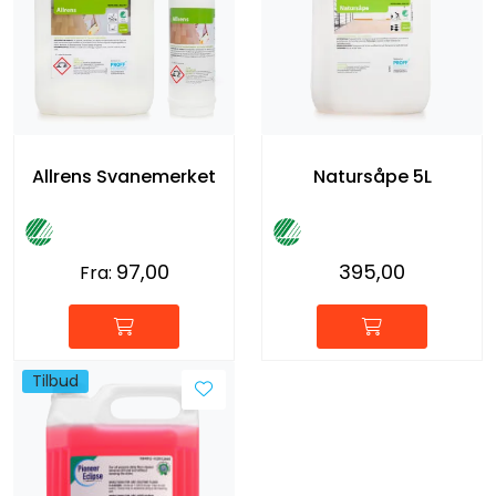
Allrens Svanemerket
Natursåpe 5L
97,00
395,00
Fra:
Tilbud