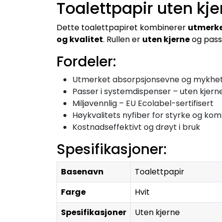
Toalettpapir uten kj
Dette toalettpapiret kombinerer
utmerke
og kvalitet
. Rullen er
uten kjerne
og pass
Fordeler:
Utmerket absorpsjonsevne og mykhe
Passer i systemdispenser – uten kjern
Miljøvennlig – EU Ecolabel-sertifisert
Høykvalitets nyfiber for styrke og kom
Kostnadseffektivt og drøyt i bruk
Spesifikasjoner:
Basenavn
Toalettpapir
Farge
Hvit
Spesifikasjoner
Uten kjerne