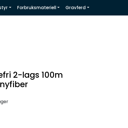
0
styr
Forbruksmateriell
Gravferd
Infosenter
Favoritter
Logg inn
sefri 2-lags 100m
nyfiber
ager