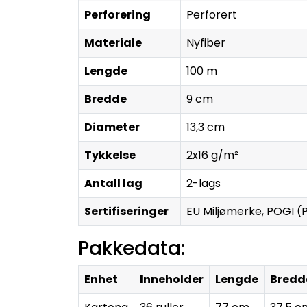
Perforering
Perforert
Materiale
Nyfiber
Lengde
100 m
Bredde
9 cm
Diameter
13,3 cm
Tykkelse
2x16 g/m²
Antall lag
2-lags
Sertifiseringer
EU Miljømerke, POGI (
Pakkedata:
Enhet
Inneholder
Lengde
Bredd