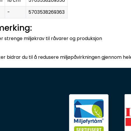
m
18 cm
5703538269356
-
5703538269363
merking:
r strenge miljøkrav til råvarer og produksjon
 bidrar du til å redusere miljøpåvirkningen gjennom hele