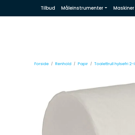
Skip to main content
|
|
|
Tilbud
Måleinstrumenter
Maskiner
Nyhetsbrev
Facebook
Linkedin
Forside
Renhold
Papir
Toalettrull hylsefri 