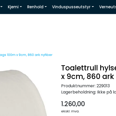
Kjemi
Renhold
Vinduspusseutstyr
Verneut
Youtube
2-lags 100m x 9cm, 860 ark nyfiber
Toalettrull hyl
x 9cm, 860 ark 
Produktnummer:
229013
Lagerbeholdning:
Ikke på l
1.260,00
ekskl. mva.