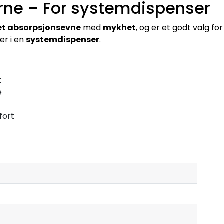
erne – For systemdispenser
t absorpsjonsevne
med
mykhet
, og er et godt valg f
er i en
systemdispenser
.
t
e
fort