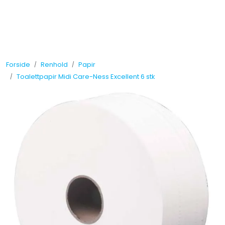
Skip to main content
Tilbud
Forside
Renhold
Papir
Måleinstrumenter
Toalettpapir Midi Care-Ness Excellent 6 stk
Maskiner
Kjemi
Renhold
Vinduspusseutstyr
Verneutstyr