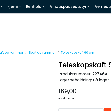
Kjemi
Renhold
Vinduspusseutstyr
Verneut
Youtube
aft og rammer
Skaft og rammer
Teleskopskaft 90 cm
Teleskopskaft
Produktnummer:
227464
Lagerbeholdning:
På lager
169,00
ekskl. mva.