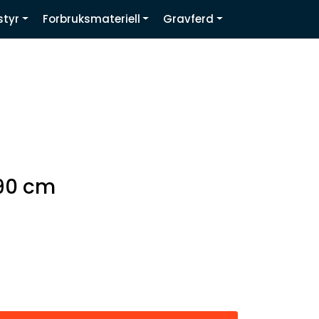
0
styr
Forbruksmateriell
Gravferd
Infosenter
Favoritter
Logg inn
 90 cm