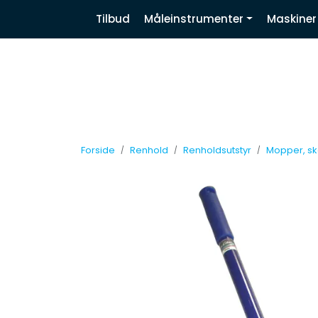
Skip to main content
|
|
|
Tilbud
Måleinstrumenter
Maskiner
Nyhetsbrev
Facebook
Linkedin
Forside
Renhold
Renholdsutstyr
Mopper, sk