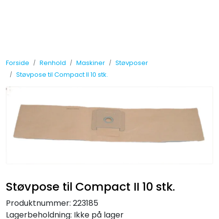
Skip to main content
Tilbud
Forside
Renhold
Maskiner
Støvposer
Måleinstrumenter
Støvpose til Compact II 10 stk.
Maskiner
Kjemi
Renhold
Vinduspusseutstyr
Støvpose til Compact II 10 stk.
Verneutstyr
Produktnummer:
223185
Lagerbeholdning:
Ikke på lager