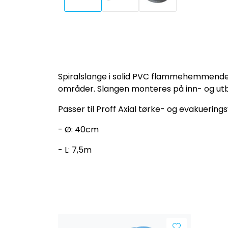
Spiralslange i solid PVC flammehemmende v
områder. Slangen monteres på inn- og utbl
Passer til Proff Axial tørke- og evakueringsv
- Ø: 40cm
- L: 7,5m