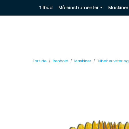
Skip to main content
|
|
|
Tilbud
Måleinstrumenter
Maskiner
Nyhetsbrev
Facebook
Linkedin
Forside
Renhold
Maskiner
Tilbehør vifter o