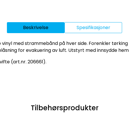
Beskrivelse
Spesifikasjoner
inyl med strammebånd på hver side. Forenkler tørking av
åsning for evakuering av luft. Utstyrt med innsydde hem
ifte (art.nr. 206661).
Tilbehørsprodukter