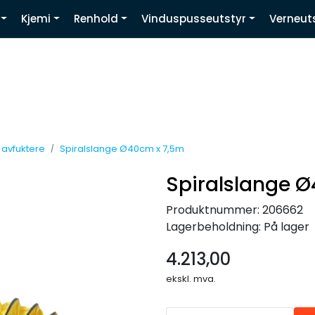
Kjemi
Renhold
Vinduspusseutstyr
Verneut
Youtube
g avfuktere
Spiralslange Ø40cm x 7,5m
Spiralslange 
Produktnummer:
206662
Lagerbeholdning:
På lager
4.213,00
ekskl. mva.