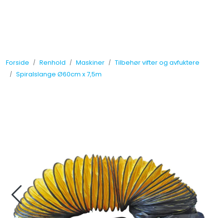
Skip to main content
Tilbud
Forside
Renhold
Maskiner
Tilbehør vifter og avfuktere
Måleinstrumenter
Spiralslange Ø60cm x 7,5m
Maskiner
Kjemi
Renhold
Vinduspusseutstyr
Verneutstyr