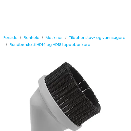
Skip to main content
Tilbud
Forside
Renhold
Maskiner
Tilbehør støv- og vannsugere
Måleinstrumenter
Rundbørste til HD14 og HD18 teppebankere
Maskiner
Kjemi
Renhold
Vinduspusseutstyr
Verneutstyr