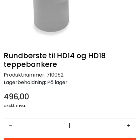
Forbruksmateriell
Gravferd
Rundbørste til HD14 og HD18
teppebankere
Produktnummer:
710052
Lagerbeholdning:
På lager
496,00
ekskl. mva.
-
+