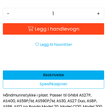
-
+
Legg i handlevogn
Legg til favoritter
Beskrivelse
Spesifikasjoner
Håndmunnstykke i plast. Passer til Ghibli AS27P,
AS400, AS59P/M, AS590P/M, AS30, AS27 Duo, AS8P,
AS9P, AS12 og Ronda Model 20, Model C120, Model 200,