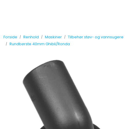
Skip to main content
Tilbud
Forside
Renhold
Maskiner
Tilbehør støv- og vannsugere
Måleinstrumenter
Rundbørste 40mm Ghibli/Ronda
Maskiner
Kjemi
Renhold
Vinduspusseutstyr
Verneutstyr