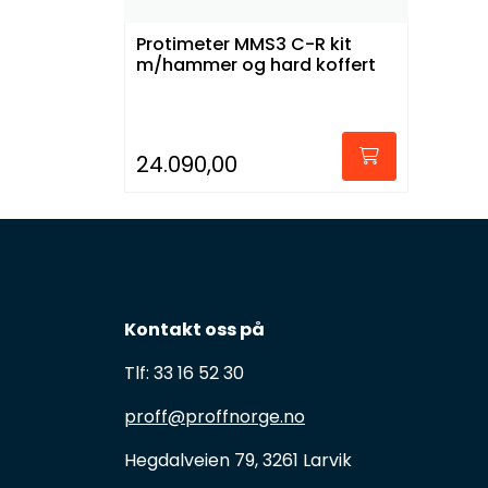
Protimeter MMS3 C-R kit
m/hammer og hard koffert
24.090,00
Kontakt oss på
Tlf: 33 16 52 30
proff@proffnorge.no
Hegdalveien 79, 3261 Larvik