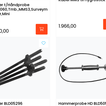
er t/Håndprobe
5060,Tmb.,MMS3,Surveym
r,Mini
1.966,00
0,00
er BLD05296
Hammerprobe HD BLD50