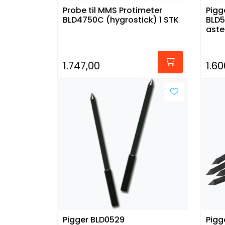
Probe til MMS Protimeter
Pigg
BLD4750C (hygrostick) 1 STK
BLD
aste
1.747,00
1.60
Pigger BLD0529
Pigg