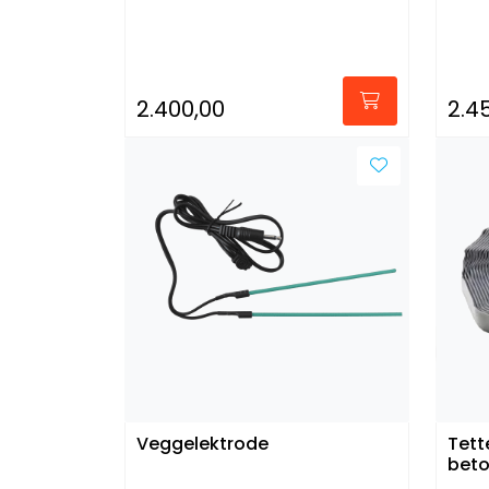
2.400,00
2.4
Veggelektrode
Tett
beto