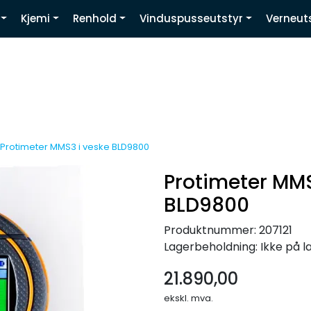
Kjemi
Renhold
Vinduspusseutstyr
Verneut
Youtube
Protimeter MMS3 i veske BLD9800
Protimeter MMS
BLD9800
Produktnummer:
207121
Lagerbeholdning:
Ikke på l
21.890,00
ekskl. mva.