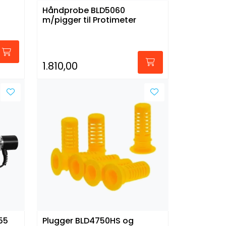
Håndprobe BLD5060
m/pigger til Protimeter
1.810,00
55
Plugger BLD4750HS og