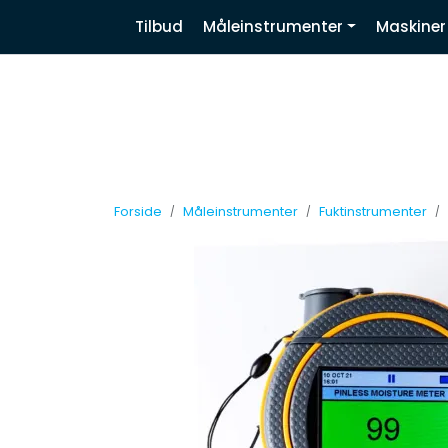
Skip to main content
|
|
|
Tilbud
Måleinstrumenter
Maskiner
Nyhetsbrev
Facebook
Linkedin
Forside
Måleinstrumenter
Fuktinstrumenter