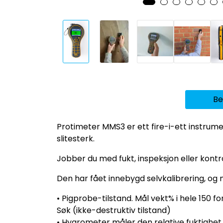
Be
Protimeter MMS3 er ett fire-i-ett instrume
slitesterk.
Jobber du med fukt, inspeksjon eller kontr
Den har fået innebygd selvkalibrering, og 
• Pigprobe-tilstand. Mål vekt% i hele 150 for
Søk (ikke-destruktiv tilstand)
• Hygrometer måler den relative fuktighe