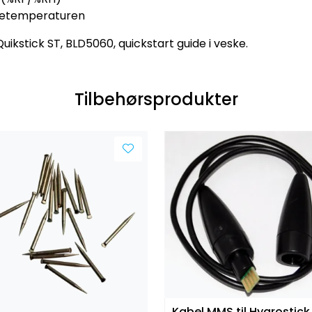
atetemperaturen
kstick ST, BLD5060, quickstart guide i veske.
Tilbehørsprodukter
Kabel MMS til Hygrostick