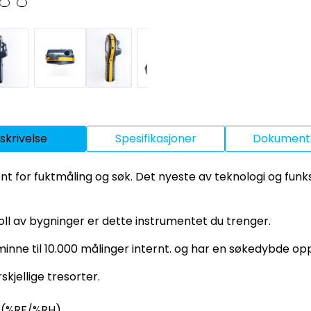
skrivelse
Spesifikasjoner
Dokumenta
nt for fuktmåling og søk. Det nyeste av teknologi og funk
oll av bygninger er dette instrumentet du trenger.
minne til 10.000 målinger internt. og har en søkedybde opp
skjellige tresorter.
t (%RF/%RH)