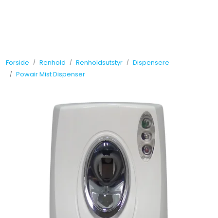
Skip to main content
Tilbud
Forside
Renhold
Renholdsutstyr
Dispensere
Måleinstrumenter
Powair Mist Dispenser
Maskiner
Kjemi
Renhold
Vinduspusseutstyr
Verneutstyr