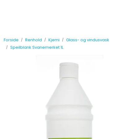
Skip to main content
Tilbud
Forside
Renhold
Kjemi
Glass- og vindusvask
Måleinstrumenter
Speilblank Svanemerket 1L
Maskiner
Kjemi
Renhold
Vinduspusseutstyr
Verneutstyr