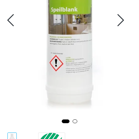
Forbruksmateriell
Gravferd