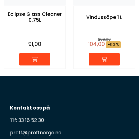
Eclipse Glass Cleaner
Vindussåpe 1 L
0,75L
208,00
91,00
104,00
-50 %
Kontakt oss på
Tlf: 33 16 52 30
proff@proffnorge.no