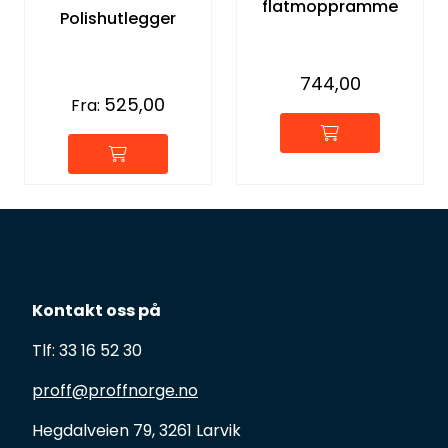
flatmoppramme
Polishutlegger
744,00
525,00
Fra:
Kontakt oss på
Tlf: 33 16 52 30
proff@proffnorge.no
Hegdalveien 79, 3261 Larvik