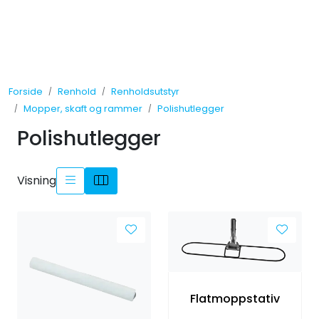
Skip to main content
Tilbud
Forside
Renhold
Renholdsutstyr
Måleinstrumenter
Mopper, skaft og rammer
Polishutlegger
Polishutlegger
Maskiner
Kjemi
Visning
Renhold
Vinduspusseutstyr
Verneutstyr
Flatmoppstativ