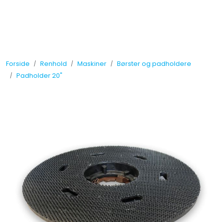
Skip to main content
Tilbud
Forside
Renhold
Maskiner
Børster og padholdere
Måleinstrumenter
Padholder 20"
Maskiner
Kjemi
Renhold
Vinduspusseutstyr
Verneutstyr