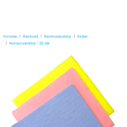
Skip to main content
Tilbud
Forside
Renhold
Renholdsutstyr
Kluter
Måleinstrumenter
Nonwovenklut - 25 stk
Maskiner
Kjemi
Renhold
Vinduspusseutstyr
Verneutstyr