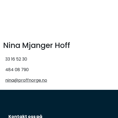
Skip to main content
Tilbud
Måleinstrumenter
Nina Mjanger Hoff
Maskiner
33 16 52 30
Kjemi
484 08 790
Renhold
nina@proffnorge.no
Vinduspusseutstyr
Verneutstyr
Kontakt oss på