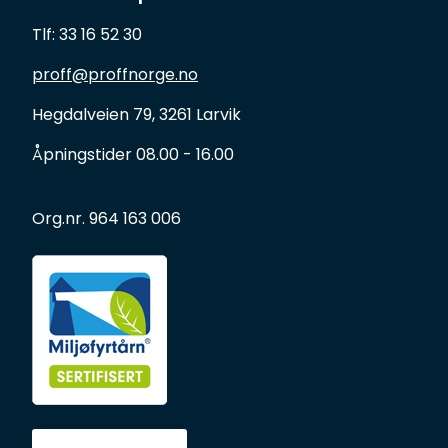
Forbruksmateriell
Tlf: 33 16 52 30
Gravferd
proff@proffnorge.no
Hegdalveien 79, 3261 Larvik
Åpningstider 08.00 - 16.00
Org.nr. 964 163 006