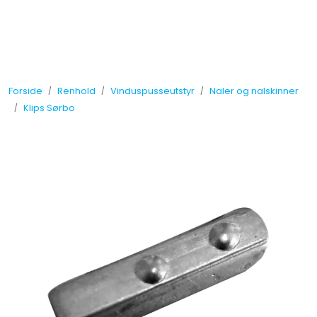
Skip to main content
Tilbud
Forside
Renhold
Vinduspusseutstyr
Naler og nalskinner
Måleinstrumenter
Klips Sørbo
Maskiner
Kjemi
Renhold
Vinduspusseutstyr
Verneutstyr