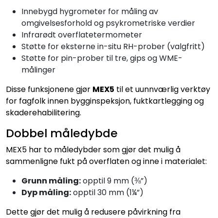
Innebygd hygrometer for måling av
omgivelsesforhold og psykrometriske verdier
Infrarødt overflatetermometer
Støtte for eksterne in-situ RH-prober (valgfritt)
Støtte for pin-prober til tre, gips og WME-
målinger
Disse funksjonene gjør
MEX5
til et uunnværlig verktøy
for fagfolk innen bygginspeksjon, fuktkartlegging og
skaderehabilitering.
Dobbel måledybde
MEX5 har to måledybder som gjør det mulig å
sammenligne fukt på overflaten og inne i materialet:
Grunn måling:
opptil 9 mm (⅜”)
Dyp måling:
opptil 30 mm (1¼”)
Dette gjør det mulig å redusere påvirkning fra