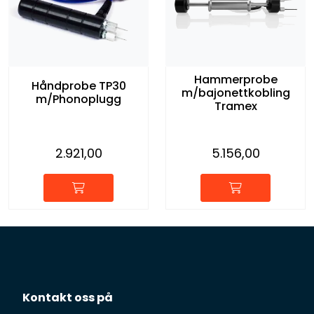
Hammerprobe
Håndprobe TP30
m/bajonettkobling
m/Phonoplugg
Tramex
2.921,00
5.156,00
Kontakt oss på