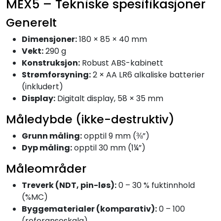
MEX5 – Tekniske spesifikasjoner
Generelt
Dimensjoner:
180 × 85 × 40 mm
Vekt:
290 g
Konstruksjon:
Robust ABS-kabinett
Strømforsyning:
2 × AA LR6 alkaliske batterier
(inkludert)
Display:
Digitalt display, 58 × 35 mm
Måledybde (ikke-destruktiv)
Grunn måling:
opptil 9 mm (⅜”)
Dyp måling:
opptil 30 mm (1¼”)
Måleområder
Treverk (NDT, pin-løs):
0 – 30 % fuktinnhold
(%MC)
Byggematerialer (komparativ):
0 – 100
(referanseskala)