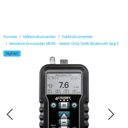
Skip to main content
Tilbud
Forside
Måleinstrumenter
Fuktinstrumenter
Måleinstrumenter
Moisture Encounter MEX5 - Meter Only (with Bluetooth App)
Nyhet
Maskiner
Kjemi
Renhold
Vinduspusseutstyr
Verneutstyr