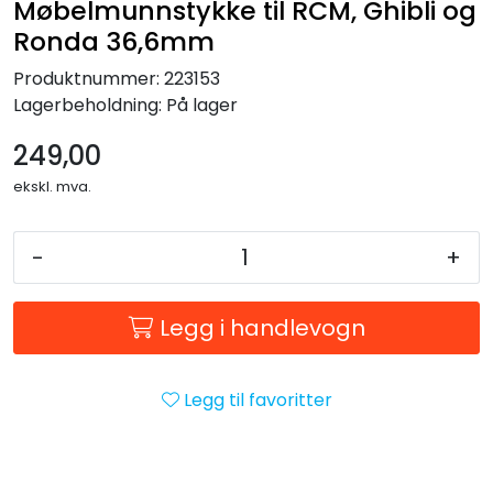
Møbelmunnstykke til RCM, Ghibli og
Forbruksmateriell
Ronda 36,6mm
Produktnummer:
223153
Gravferd
Lagerbeholdning:
På lager
249,00
ekskl. mva.
-
+
Legg i handlevogn
Legg til favoritter