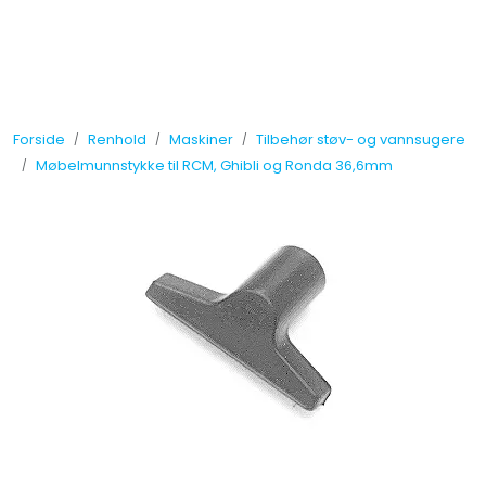
Skip to main content
Tilbud
Forside
Renhold
Maskiner
Tilbehør støv- og vannsugere
Måleinstrumenter
Møbelmunnstykke til RCM, Ghibli og Ronda 36,6mm
Maskiner
Kjemi
Renhold
Vinduspusseutstyr
Verneutstyr