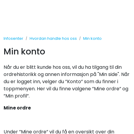
Skip to main content
Tilbud
Infosenter
Hvordan handle hos oss
Min konto
Måleinstrumenter
Min konto
Maskiner
Når du er blitt kunde hos oss, vil du ha tilgang til din
Kjemi
ordrehistorikk og annen informasjon på "Min side". Når
du er logget inn, velger du ”Konto” som du finner i
toppmenyen. Her vil du finne valgene ”Mine ordre” og
Renhold
”Min profil”.
Vinduspusseutstyr
Mine ordre
Verneutstyr
Under ”Mine ordre” vil du få en oversikt over din