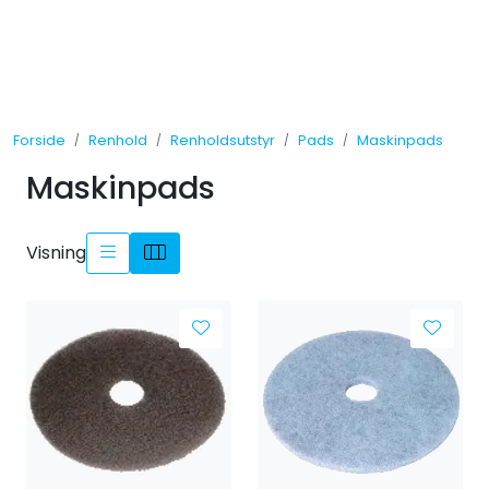
Skip to main content
Tilbud
Forside
Renhold
Renholdsutstyr
Pads
Maskinpads
Måleinstrumenter
Maskinpads
Maskiner
Visning
Kjemi
Renhold
Vinduspusseutstyr
Verneutstyr