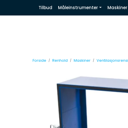
Skip to main content
|
|
|
Tilbud
Måleinstrumenter
Maskiner
Nyhetsbrev
Facebook
Linkedin
Forside
Renhold
Maskiner
Ventilasjonsrens