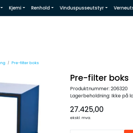
Kjemi
Renhold
Vinduspusseutstyr
Verneut
Youtube
ing
Pre-filter boks
Pre-filter boks
Produktnummer:
206320
Lagerbeholdning:
Ikke på l
27.425,00
ekskl. mva.