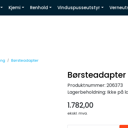
Kjemi
Renhold
Vinduspusseutstyr
Verneut
Youtube
ing
Børsteadapter
Børsteadapter
Produktnummer:
206373
Lagerbeholdning:
Ikke på l
1.782,00
ekskl. mva.