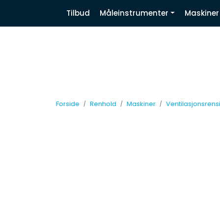
Skip to main content
|
|
|
Tilbud
Måleinstrumenter
Maskiner
Nyhetsbrev
Facebook
Linkedin
Forside
Renhold
Maskiner
Ventilasjonsrens