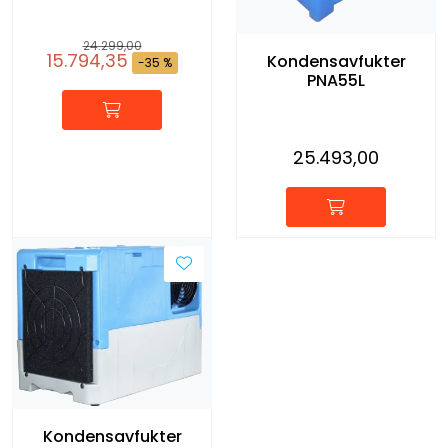
24.299,00
15.794,35
Kondensavfukter
-35 %
PNA55L
25.493,00
Kondensavfukter