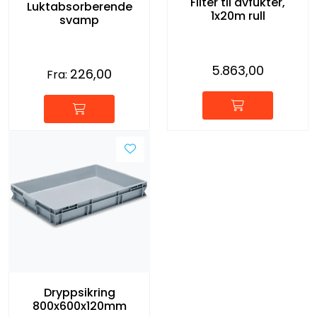
Filter til avfukter,
Luktabsorberende
1x20m rull
svamp
5.863,00
226,00
Fra:
Dryppsikring
800x600x120mm