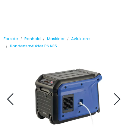
Skip to main content
Tilbud
Forside
Renhold
Maskiner
Avfuktere
Måleinstrumenter
Kondensavfukter PNA35
Maskiner
Kjemi
Renhold
Vinduspusseutstyr
Verneutstyr