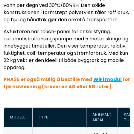
vann per døgn ved 30°C/80%RH. Den solide
konstruksjonen i formstøpt polyetylen tåler røff bruk,
og hjul og håndtak gjør den enkel å transportere.
Avfukteren har touch-panel for enkel styring,
automatisk utlensingspumpe med 5 meter slange og
innebygget timeteller. Den viser temperatur, relativ
fuktighet, coil-temperatur og strømforbruk. Med kun
22 kg vekt er den ideell til både byggtørk og mobile
oppdrag.
PNA35 er også mulig å bestille med
WiFi modul
for
fjernavlesning (krever en 4G eller 5G ruter).
ANBEFALT
PASS
MODELL
TYPE
AREAL
TIL