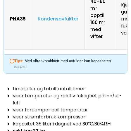
40–80
Kjell
m²
gara
opptil
PNA35
Kondensavfukter
mod
160 m²
fukt
med
van
vifter
Tips:
Med vifter kombinert med avfukter kan kapasiteten
dobles!
timeteller og totalt antall timer
viser temperatur og relativ fuktighet på inn/ut-
luft
viser fordamper coil temperatur
viser strømforbruk kompressor
kapasitet 35 liter i døgnet ved
30
°C/80%RH
v
ekt kun 22 kg