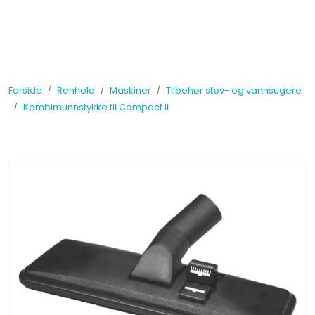
Skip to main content
Tilbud
Forside
Renhold
Maskiner
Tilbehør støv- og vannsugere
Måleinstrumenter
Kombimunnstykke til Compact II
Maskiner
Kjemi
Renhold
Vinduspusseutstyr
Verneutstyr