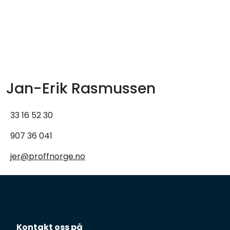
Skip to main content
Tilbud
Måleinstrumenter
Jan-Erik Rasmussen
Maskiner
33 16 52 30
Kjemi
907 36 041
Renhold
jer@proffnorge.no
Vinduspusseutstyr
Verneutstyr
Kontakt oss på