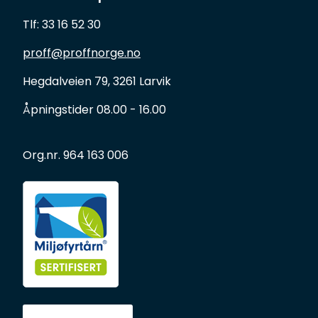
Forbruksmateriell
Tlf: 33 16 52 30
Gravferd
proff@proffnorge.no
Hegdalveien 79, 3261 Larvik
Åpningstider 08.00 - 16.00
Org.nr. 964 163 006