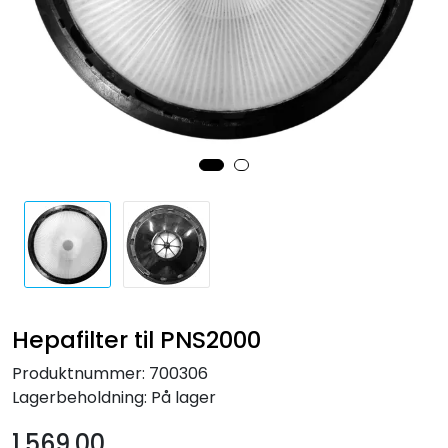
Forbruksmateriell
Gravferd
Hepafilter til PNS2000
Produktnummer:
700306
Lagerbeholdning:
På lager
1.569,00