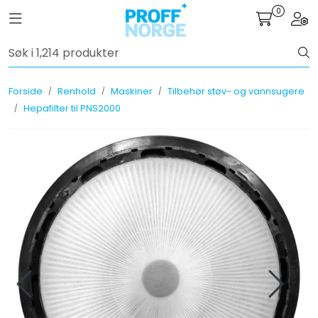
Skip to main content
0
Toggle navigation
Togg
Tilbud
Forside
Renhold
Maskiner
Tilbehør støv- og vannsugere
Måleinstrumenter
Hepafilter til PNS2000
Maskiner
Kjemi
Renhold
Vinduspusseutstyr
Verneutstyr