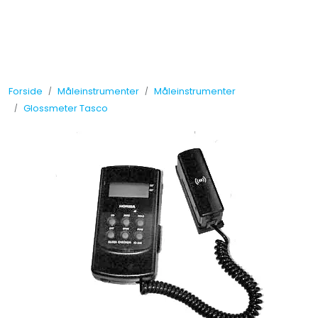
Skip to main content
Tilbud
Forside
Måleinstrumenter
Måleinstrumenter
Måleinstrumenter
Glossmeter Tasco
Maskiner
Kjemi
Renhold
Vinduspusseutstyr
Verneutstyr