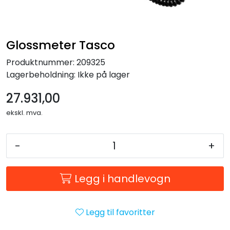
Forbruksmateriell
Gravferd
Glossmeter Tasco
Produktnummer:
209325
Lagerbeholdning:
Ikke på lager
27.931,00
ekskl. mva.
-
+
Legg i handlevogn
Legg til favoritter