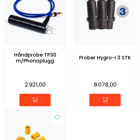
Håndprobe TP30
Prober Hygro-I 3 STK
m/Phonoplugg
2.921,00
8.078,00