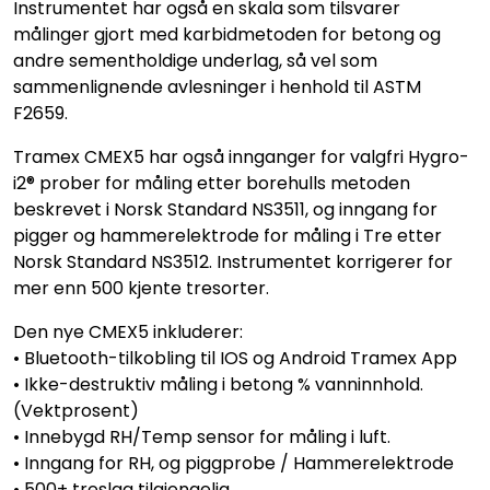
Instrumentet har også en skala som tilsvarer
målinger gjort med karbidmetoden for betong og
andre sementholdige underlag, så vel som
sammenlignende avlesninger i henhold til ASTM
F2659.
Tramex CMEX5 har også innganger for valgfri Hygro-
i2® prober for måling etter borehulls metoden
beskrevet i Norsk Standard NS3511, og inngang for
pigger og hammerelektrode for måling i Tre etter
Norsk Standard NS3512. Instrumentet korrigerer for
mer enn 500 kjente tresorter.
Den nye CMEX5 inkluderer:
• Bluetooth-tilkobling til IOS og Android Tramex App
• Ikke-destruktiv måling i betong % vanninnhold.
(Vektprosent)
• Innebygd RH/Temp sensor for måling i luft.
• Inngang for RH, og piggprobe / Hammerelektrode
• 500+ treslag tilgjengelig