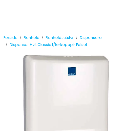
Skip to main content
Tilbud
Forside
Renhold
Renholdsutstyr
Dispensere
Måleinstrumenter
Dispenser Hvit Classic t/tørkepapir Falset
Maskiner
Kjemi
Renhold
Vinduspusseutstyr
Verneutstyr