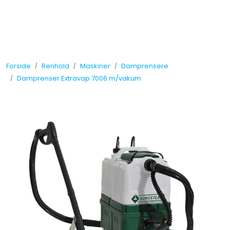
Skip to main content
Tilbud
Forside
Renhold
Maskiner
Damprensere
Måleinstrumenter
Damprenser Extravap 7006 m/vakum
Maskiner
Kjemi
Renhold
Vinduspusseutstyr
Verneutstyr