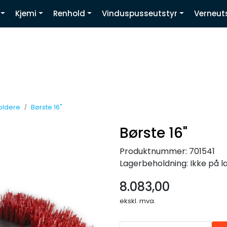
Kjemi
Renhold
Vinduspusseutstyr
Verneut
Youtube
oldere
Børste 16"
Børste 16"
Produktnummer:
701541
Lagerbeholdning:
Ikke på l
8.083,00
ekskl. mva.