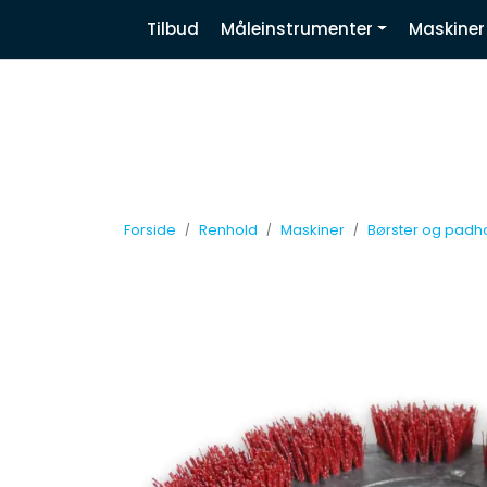
Skip to main content
|
|
|
Tilbud
Måleinstrumenter
Maskiner
Nyhetsbrev
Facebook
Linkedin
Forside
Renhold
Maskiner
Børster og padh