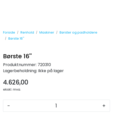
Skip to main content
Tilbud
Forside
Renhold
Maskiner
Børster og padholdere
Måleinstrumenter
Børste 16''
Maskiner
Børste 16''
Kjemi
Produktnummer:
720310
Lagerbeholdning:
Ikke på lager
Renhold
4.626,00
ekskl. mva.
Vinduspusseutstyr
Verneutstyr
-
+