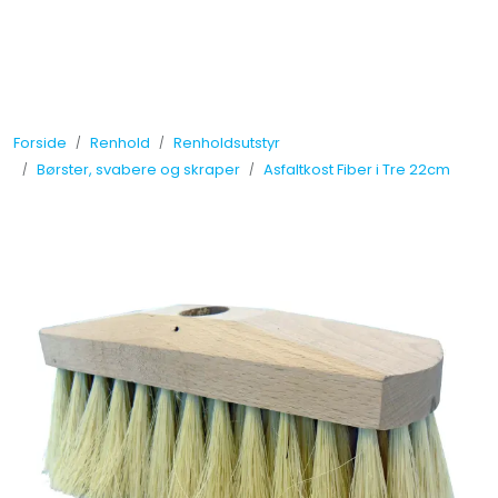
Skip to main content
Tilbud
Forside
Renhold
Renholdsutstyr
Måleinstrumenter
Børster, svabere og skraper
Asfaltkost Fiber i Tre 22cm
Maskiner
Kjemi
Renhold
Vinduspusseutstyr
Verneutstyr